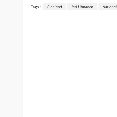
Tags :
Finnland
Jari Litmanen
Nationa