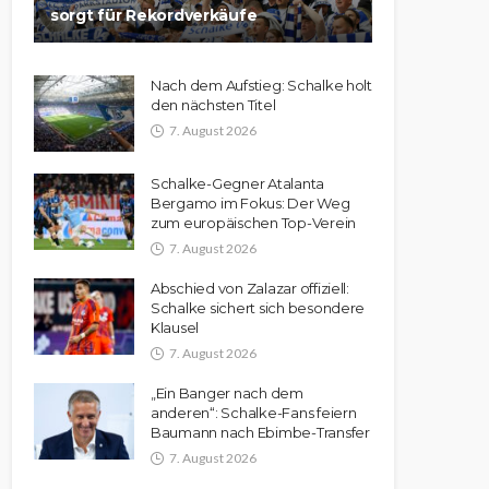
sorgt für Rekordverkäufe
Nach dem Aufstieg: Schalke holt
den nächsten Titel
7. August 2026
Schalke-Gegner Atalanta
Bergamo im Fokus: Der Weg
zum europäischen Top-Verein
7. August 2026
Abschied von Zalazar offiziell:
Schalke sichert sich besondere
Klausel
7. August 2026
„Ein Banger nach dem
anderen“: Schalke-Fans feiern
Baumann nach Ebimbe-Transfer
7. August 2026