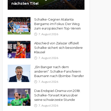
nächsten Titel
Schalke-Gegner Atalanta
Bergamo im Fokus: Der Weg
zum europäischen Top-Verein
7. August 2026
Abschied von Zalazar offiziell:
Schalke sichert sich besondere
Klausel
7. August 2026
„Ein Banger nach dem
anderen“: Schalke-Fans feiern
Baumann nach Ebimbe-Transfer
7. August 2026
Das Endspiel-Drama von 2018:
Schalke-Torwart Karius über
seine schwärzeste Stunde
7. August 2026