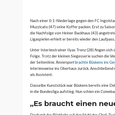
Nach einer 0:1-Niederlage gegen den FC Ingolst
Muzzicato (47) seine Koffer packen. Erst zu Saiso
die Nachfolge von Heiner Backhaus (43) angetrete
Ligaspielen erhielt er bereits wieder den Laufpass.
Unter Interimstrainer Ilyas Trenz (28) fingen sic
Folge. Trotz der kleinen Siegesserie suchen die 
der Seitenlinie.
Reviersport
brachte Büskens ins Ge
interimsweise ins Oberhaus zurück. Anschließend rü
als Assistent.
Dasselbe Kunststück war Büskens bereits eine Dek
in die Bundesliga aufstieg. Nun schien ein Comeba
„Es braucht einen neu
Doch mit der Rückkehr auf den Stuhl des Chef-Tra