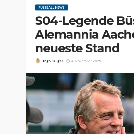
FUSSBALL NEWS
S04-Legende Bü
Alemannia Aache
neueste Stand
Ingo Krüger
4. November 2025