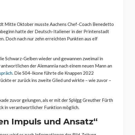
adt Mitte Oktober musste Aachens Chef-Coach Benedetto
nbeginn hatte der Deutsch-Italiener in der Printenstadt
n. Doch nach nur zehn erreichten Punkten aus elf
h die Schwarz-Gelben wieder und gewannen zweimal in
Verantwortlichen der Alemannia nach einem neuen Mann an
spräch
. Die S04-Ikone führte die Knappen 2022
ckte er zurück ins zweite Glied und wirkte – wie zuvor –
ade zuvor gelungen, als er mit der SpVgg Greuther Fürth
ck in verantwortlicher Funktion möglich.
en Impuls und Ansatz“
iners wird es nach Informationen der
Bild-Zeitung