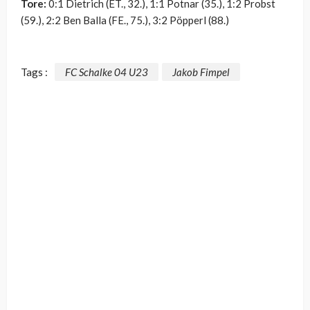
Tore:
0:1 Dietrich (ET., 32.), 1:1 Potnar (35.), 1:2 Probst
(59.), 2:2 Ben Balla (FE., 75.), 3:2 Pöpperl (88.)
Tags :
FC Schalke 04 U23
Jakob Fimpel