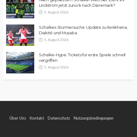
Lindström jetzt zurück nach Dänemark?
5. August 2026
Schalkes Stürmersuche: Update zu Ilenikhena,
Diakité und Musaba
5. August 2026
Schalke-Hype: Tickets für erste Spiele schnell
vergriffen
5. August 2026
Über Uns
Kontakt
Datenschutz
Nutzungsbedingungen
Impressum