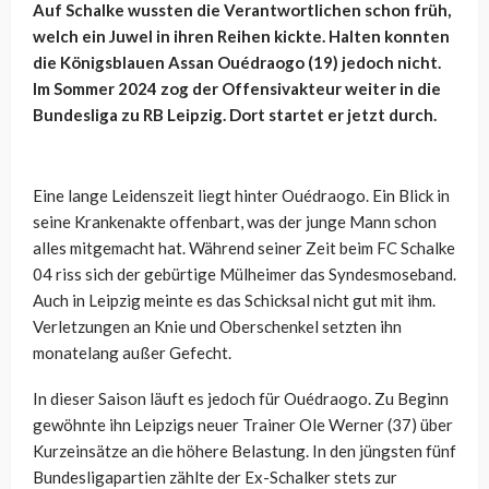
Auf Schalke wussten die Verantwortlichen schon früh,
welch ein Juwel in ihren Reihen kickte. Halten konnten
die Königsblauen Assan Ouédraogo (19) jedoch nicht.
Im Sommer 2024 zog der Offensivakteur weiter in die
Bundesliga zu RB Leipzig. Dort startet er jetzt durch.
Eine lange Leidenszeit liegt hinter Ouédraogo. Ein Blick in
seine Krankenakte offenbart, was der junge Mann schon
alles mitgemacht hat. Während seiner Zeit beim FC Schalke
04 riss sich der gebürtige Mülheimer das Syndesmoseband.
Auch in Leipzig meinte es das Schicksal nicht gut mit ihm.
Verletzungen an Knie und Oberschenkel setzten ihn
monatelang außer Gefecht.
In dieser Saison läuft es jedoch für Ouédraogo. Zu Beginn
gewöhnte ihn Leipzigs neuer Trainer Ole Werner (37) über
Kurzeinsätze an die höhere Belastung. In den jüngsten fünf
Bundesligapartien zählte der Ex-Schalker stets zur