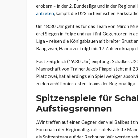
erobern – in der 2. Bundesliga und in der Regiona
antreten
, kämpft die U23 im heimischen Parkstadi
Um 18:30 Uhr geht es für das Team von Miron Musli
drei Siegen in Folge und nur fünf Gegentoren in 
Liga – reisen die Königsblauen mit breiter Brust a
Rang zwei, Hannover folgt mit 17 Zählern knapp d
Fast zeitgleich (19:30 Uhr) empfängt Schalkes U23
Mannschaft von Trainer Jakob Fimpel steht mit 23
Platz zwei, hat allerdings ein Spiel weniger absol
zu den ambitioniertesten Teams der Regionalliga.
Spitzenspiele für Scha
Aufstiegsrennen
„Wir treffen auf einen Gegner, der viel Ballbesitz 
Fortuna in der Regionalliga als spielstärkste Mann
als Spitzenteam auf der Rechnung. Wir werden sehe