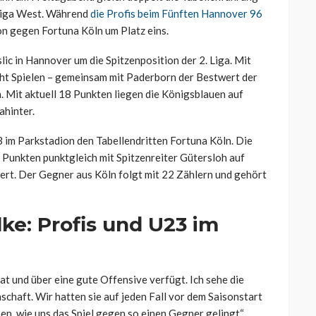
lliga West. Während
die Profis beim Fünften Hannover 96
on gegen Fortuna Köln um Platz eins.
c in Hannover um die Spitzenposition der 2. Liga. Mit
acht Spielen – gemeinsam mit Paderborn der Bestwert der
n. Mit aktuell 18 Punkten liegen die Königsblauen auf
ahinter.
 im Parkstadion den Tabellendritten Fortuna Köln. Die
 Punkten punktgleich mit Spitzenreiter Gütersloh auf
viert. Der Gegner aus Köln folgt mit 22 Zählern und gehört
lke: Profis und U23 im
hat und über eine gute Offensive verfügt. Ich sehe die
schaft. Wir hatten sie auf jeden Fall vor dem Saisonstart
n, wie uns das Spiel gegen so einen Gegner gelingt“,