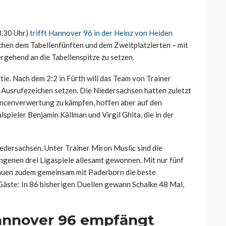
8.30 Uhr)
trifft Hannover 96 in der Heinz von Heiden
ischen dem Tabellenfünften und dem Zweitplatzierten – mit
rgehend an die Tabellenspitze zu setzen.
ie. Nach dem 2:2 in Fürth will das Team von Trainer
n Ausrufezeichen setzen. Die Niedersachsen hatten zuletzt
ancenverwertung zu kämpfen, hoffen aber auf den
spieler Benjamin Källman und Virgil Ghita, die in der
edersachsen. Unter Trainer Miron Muslic sind die
ngenen drei Ligaspiele allesamt gewonnen. Mit nur fünf
lauen zudem gemeinsam mit Paderborn die beste
e Gäste: In 86 bisherigen Duellen gewann Schalke 48 Mal,
Hannover 96 empfängt