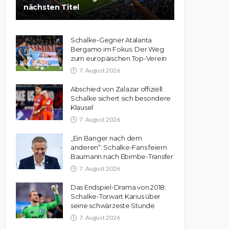
nächsten Titel
Schalke-Gegner Atalanta
Bergamo im Fokus: Der Weg
zum europäischen Top-Verein
7. August 2026
Abschied von Zalazar offiziell:
Schalke sichert sich besondere
Klausel
7. August 2026
„Ein Banger nach dem
anderen“: Schalke-Fans feiern
Baumann nach Ebimbe-Transfer
7. August 2026
Das Endspiel-Drama von 2018:
Schalke-Torwart Karius über
seine schwärzeste Stunde
7. August 2026