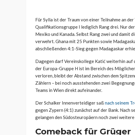
Für Sylla ist der Traum von einer Teilnahme an de
Qualifikationsgruppe I lediglich Rang drei. Nur der
Mexiko und Kanada. Selbst Rang zwei und damit di
verwehrt. Ghana mit 25 Punkten sowie Madagaskar 
abschließenden 4:1-Sieg gegen Madagaskar erhielt
Dagegen darf Vereinskollege Katić weiterhin auf d
der Europa-Gruppe H ist im Bereich des Möglichen
verloren, bleibt der Abstand zwischen dem Spitze
Zählern – bei noch ausstehenden zwei Begegnunge
Teams in Wien direkt aufeinander.
Der Schalker Innenverteidiger saß
nach seinem Tr
gegen Zypern (4:1) zunächst auf der Bank. Nach s
gelangen den Südosteuropäern noch zwei weitere 
Comeback für Grüger