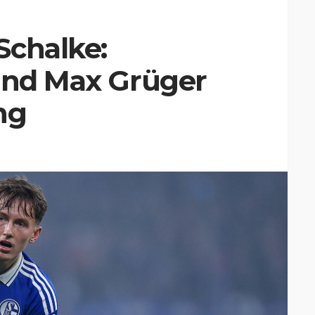
Schalke:
 und Max Grüger
ng