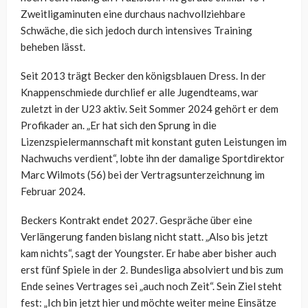
Zweitligaminuten eine durchaus nachvollziehbare
Schwäche, die sich jedoch durch intensives Training
beheben lässt.
Seit 2013 trägt Becker den königsblauen Dress. In der
Knappenschmiede durchlief er alle Jugendteams, war
zuletzt in der U23 aktiv. Seit Sommer 2024 gehört er dem
Profikader an. „
Er hat sich
den Sprung in die
Lizenzspielermannschaft
mit konstant guten Leistungen im
Nachwuchs verdient
“, lobte ihn der damalige
Sportdirektor
Marc Wilmots (56) bei der Vertragsunterzeichnung im
Februar 2024.
Beckers Kontrakt endet 2027. Gespräche über eine
Verlängerung fanden bislang nicht statt. „Also bis jetzt
kam nichts“, sagt der Youngster. Er habe aber bisher auch
erst fünf Spiele in der 2. Bundesliga absolviert und bis zum
Ende seines Vertrages sei „auch noch Zeit“. Sein Ziel steht
fest: „Ich bin jetzt hier und möchte weiter meine Einsätze