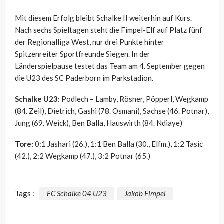
Mit diesem Erfolg bleibt Schalke II weiterhin auf Kurs.
Nach sechs Spieltagen steht die Fimpel-Elf auf Platz fünf
der Regionalliga West, nur drei Punkte hinter
Spitzenreiter Sportfreunde Siegen. In der
Länderspielpause testet das Team am 4. September gegen
die U23 des SC Paderborn im Parkstadion.
Schalke U23:
Podlech – Lamby, Rösner, Pöpperl, Wegkamp
(84. Zeil), Dietrich, Gashi (78. Osmani), Sachse (46. Potnar),
Jung (69. Weick), Ben Balla, Hauswirth (84. Ndiaye)
Tore:
0:1 Jashari (26.), 1:1 Ben Balla (30., Elfm.), 1:2 Tasic
(42.), 2:2 Wegkamp (47.), 3:2 Potnar (65.)
Tags :
FC Schalke 04 U23
Jakob Fimpel