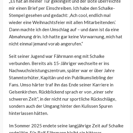
„Es hat an meiner Tür geklingelt und der Bote überreichte
mir einen Brief per Einschreiben. Ich habe den Schalke-
Stempel gesehen und gedacht: ‚Ach cool, endlich mal
wieder eine Weihnachtsfeier mit allen Mitarbeitenden.‘
Dann machte ich den Umschlag auf – und dann ist da eine
Abmahnung drin. Ich hatte gar keine Vorwarnung, mich hat
nicht einmal jemand vorab angerufen.“
Seit seiner Jugend war Fährmann eng mit Schalke
verbunden. Bereits als 15-Jähriger wechselte er ins
Nachwuchsleistungszentrum, später war er über Jahre
Stammtorhüter, Kapitän und ein Publikumsliebling der
Fans. Umso härter traf ihn das Ende seiner Karriere in
Gelsenkirchen. Rückblickend sprach er von „einer sehr
schweren Zeit“, in der nicht nur sportliche Rückschläge,
sondern auch der Umgang hinter den Kulissen Spuren
hinterlassen hätten.
Im Sommer 2025 endete seine langjährige Zeit auf Schalke
endgültig. Für Ralf Fährmann bleibt ein bitterer