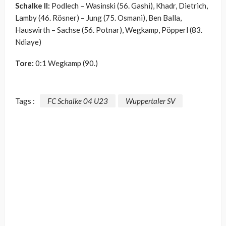
Schalke II:
Podlech – Wasinski (56. Gashi), Khadr, Dietrich,
Lamby (46. Rösner) – Jung (75. Osmani), Ben Balla,
Hauswirth – Sachse (56. Potnar), Wegkamp, Pöpperl (83.
Ndiaye)
Tore:
0:1 Wegkamp (90.)
Tags :
FC Schalke 04 U23
Wuppertaler SV