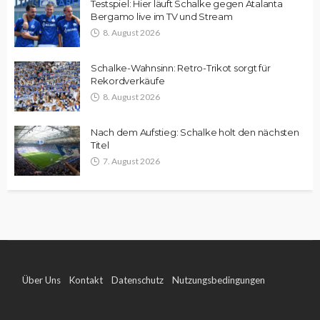
Testspiel: Hier läuft Schalke gegen Atalanta
Bergamo live im TV und Stream
8. August 2026
Schalke-Wahnsinn: Retro-Trikot sorgt für
Rekordverkäufe
8. August 2026
Nach dem Aufstieg: Schalke holt den nächsten
Titel
7. August 2026
Über Uns
Kontakt
Datenschutz
Nutzungsbedingungen
Impressum