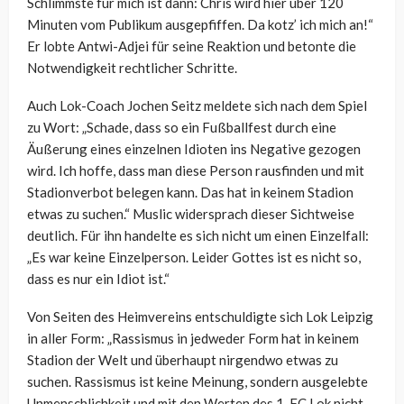
Schlimmste für mich ist dann: Chris wird hier über 120
Minuten vom Publikum ausgepfiffen. Da kotz’ ich mich an!“
Er lobte Antwi-Adjei für seine Reaktion und betonte die
Notwendigkeit rechtlicher Schritte.
Auch Lok-Coach Jochen Seitz meldete sich nach dem Spiel
zu Wort: „Schade, dass so ein Fußballfest durch eine
Äußerung eines einzelnen Idioten ins Negative gezogen
wird. Ich hoffe, dass man diese Person rausfinden und mit
Stadionverbot belegen kann. Das hat in keinem Stadion
etwas zu suchen.“ Muslic widersprach dieser Sichtweise
deutlich. Für ihn handelte es sich nicht um einen Einzelfall:
„Es war keine Einzelperson. Leider Gottes ist es nicht so,
dass es nur ein Idiot ist.“
Von Seiten des Heimvereins entschuldigte sich Lok Leipzig
in aller Form: „Rassismus in jedweder Form hat in keinem
Stadion der Welt und überhaupt nirgendwo etwas zu
suchen. Rassismus ist keine Meinung, sondern ausgelebte
Unmenschlichkeit und mit den Werten des 1. FC Lok nicht