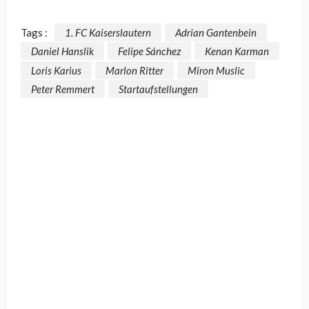
Tags :
1. FC Kaiserslautern
Adrian Gantenbein
Daniel Hanslik
Felipe Sánchez
Kenan Karman
Loris Karius
Marlon Ritter
Miron Muslic
Peter Remmert
Startaufstellungen