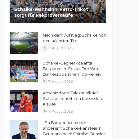
Schalke-Wahnsinn: Retro-Trikot
sorgt für Rekordverkäufe
Nach dem Aufstieg: Schalke holt
den nächsten Titel
7. August 2026
Schalke-Gegner Atalanta
Bergamo im Fokus: Der Weg
zum europäischen Top-Verein
7. August 2026
Abschied von Zalazar offiziell:
Schalke sichert sich besondere
Klausel
7. August 2026
„Ein Banger nach dem
anderen“: Schalke-Fans feiern
Baumann nach Ebimbe-Transfer