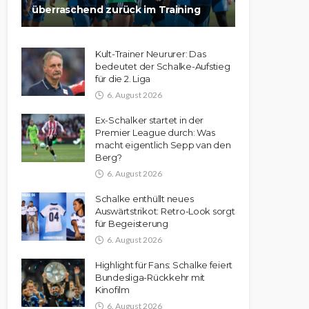
überraschend zurück im Training
Kult-Trainer Neururer: Das
bedeutet der Schalke-Aufstieg
für die 2. Liga
6. August 2026
Ex-Schalker startet in der
Premier League durch: Was
macht eigentlich Sepp van den
Berg?
6. August 2026
Schalke enthüllt neues
Auswärtstrikot: Retro-Look sorgt
für Begeisterung
6. August 2026
Highlight für Fans: Schalke feiert
Bundesliga-Rückkehr mit
Kinofilm
6. August 2026