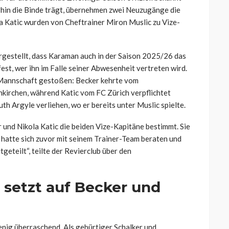
in die Binde trägt, übernehmen zwei Neuzugänge die
la Katic wurden von Cheftrainer Miron Muslic zu Vize-
argestellt, dass Karaman auch in der Saison 2025/26 das
est, wer ihn im Falle seiner Abwesenheit vertreten wird.
 Mannschaft gestoßen: Becker kehrte vom
nkirchen, während Katic vom FC Zürich verpflichtet
h Argyle verliehen, wo er bereits unter Muslic spielte.
und Nikola Katic die beiden Vize-Kapitäne bestimmt. Sie
 hatte sich zuvor mit seinem Trainer-Team beraten und
eteilt“, teilte der Revierclub über den
 setzt auf Becker und
ig überraschend. Als gebürtiger Schalker und