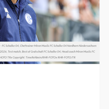
 - FC Schalke 04, Cheftrainer Miron Muslic FC Schalke 04 Nordhorn Niedersachsen
26, Test match, Best of Grafschaft FC Schalke 04, Head coach Miron Muslic FC
 PHOTO TRx Copyright: TimxRehbein/RHR-FOTOx RHR-FOTO/TR