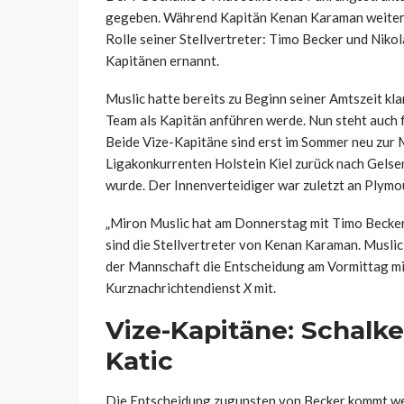
gegeben. Während Kapitän Kenan Karaman weiterh
Rolle seiner Stellvertreter: Timo Becker und Niko
Kapitänen ernannt.
Muslic hatte bereits zu Beginn seiner Amtszeit kl
Team als Kapitän anführen werde. Nun steht auch f
Beide Vize-Kapitäne sind erst im Sommer neu zur
Ligakonkurrenten Holstein Kiel zurück nach Gelse
wurde. Der Innenverteidiger war zuletzt an Plymout
„Miron Muslic hat am Donnerstag mit Timo Becker 
sind die Stellvertreter von Kenan Karaman. Muslic
der Mannschaft die Entscheidung am Vormittag mitg
Kurznachrichtendienst
X
mit.
Vize-Kapitäne: Schalke
Katic
Die Entscheidung zugunsten von Becker kommt wen