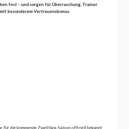
ehen fest – und sorgen für Überraschung. Trainer
er mit besonderem Vertrauensbonus.
r für die kommende Zweitliga-Saison offiziell bekannt