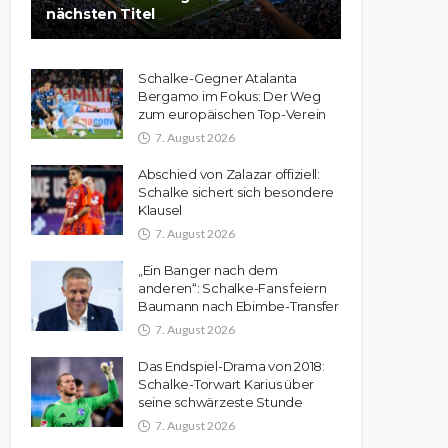
nächsten Titel
Schalke-Gegner Atalanta
Bergamo im Fokus: Der Weg
zum europäischen Top-Verein
7. August 2026
Abschied von Zalazar offiziell:
Schalke sichert sich besondere
Klausel
7. August 2026
„Ein Banger nach dem
anderen“: Schalke-Fans feiern
Baumann nach Ebimbe-Transfer
7. August 2026
Das Endspiel-Drama von 2018:
Schalke-Torwart Karius über
seine schwärzeste Stunde
7. August 2026