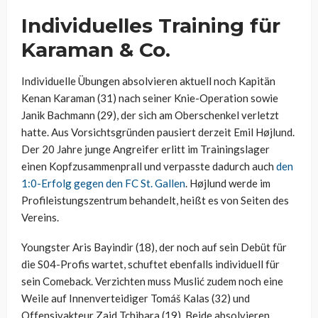
Individuelles Training für
Karaman & Co.
Individuelle Übungen absolvieren aktuell noch Kapitän
Kenan Karaman (31) nach seiner Knie-Operation sowie
Janik Bachmann (29), der sich am Oberschenkel verletzt
hatte. Aus Vorsichtsgründen pausiert derzeit Emil Højlund.
Der 20 Jahre junge Angreifer erlitt im Trainingslager
einen Kopfzusammenprall und verpasste dadurch auch
den
1:0-Erfolg gegen den FC St. Gallen
. Højlund werde im
Profileistungszentrum behandelt, heißt es von Seiten des
Vereins.
Youngster Aris Bayindir (18), der noch auf sein Debüt für
die S04-Profis wartet, schuftet ebenfalls individuell für
sein Comeback. Verzichten muss Muslić zudem noch eine
Weile auf Innenverteidiger Tomáš Kalas (32) und
Offensivakteur Zaid Tchibara (19). Beide absolvieren