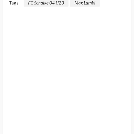
Tags :
FC Schalke 04 U23
Max Lambi