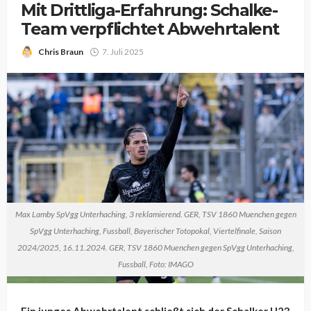
Mit Drittliga-Erfahrung: Schalke-
Team verpflichtet Abwehrtalent
Chris Braun
7. Juli 2025
Max Lamby SpVgg Unterhaching, 3 reklamierend. GER, TSV 1860 Muenchen gegen
SpVgg Unterhaching, Fussball, Bayerischer Totopokal, Viertelfinale, Saison
2024/2025, 16.11.2024. GER, TSV 1860 Muenchen gegen SpVgg Unterhaching,
Fussball, Foto: IMAGO