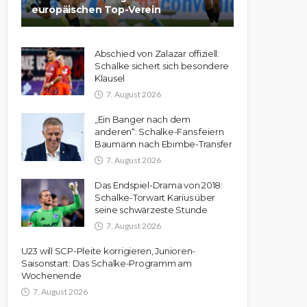
europäischen Top-Verein
Abschied von Zalazar offiziell:
Schalke sichert sich besondere
Klausel
7. August 2026
„Ein Banger nach dem
anderen“: Schalke-Fans feiern
Baumann nach Ebimbe-Transfer
7. August 2026
Das Endspiel-Drama von 2018:
Schalke-Torwart Karius über
seine schwärzeste Stunde
7. August 2026
U23 will SCP-Pleite korrigieren, Junioren-
Saisonstart: Das Schalke-Programm am
Wochenende
7. August 2026