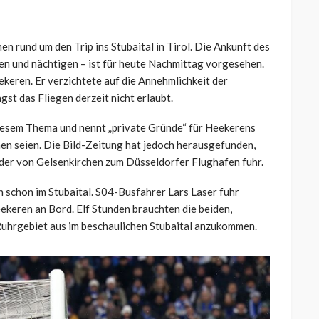
 rund um den Trip ins Stubaital in Tirol. Die Ankunft des
eren und nächtigen – ist für heute Nachmittag vorgesehen.
eekeren. Er verzichtete auf die Annehmlichkeit der
gst das Fliegen derzeit nicht erlaubt.
 diesem Thema und nennt „private Gründe“ für Heekerens
hen seien. Die Bild-Zeitung hat jedoch herausgefunden,
 der von Gelsenkirchen zum Düsseldorfer Flughafen fuhr.
 schon im Stubaital. S04-Busfahrer Lars Laser fuhr
eekeren an Bord. Elf Stunden brauchten die beiden,
Ruhrgebiet aus im beschaulichen Stubaital anzukommen.