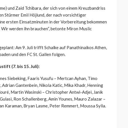
me) und Zaid Tchibara, der sich von einem Kreuzbandriss
en Stürmer Emil Höjlund, der nach vorsichtiger
eine ersten Einsatzminuten in der Vorbereitung bekommen
n. Wir werden ihn brauchen“, betonte Miron Muslic
eplant: Am 9. Juli trifft Schalke auf Panathinaikos Athen,
aden und den FC St. Gallen folgen.
ft (7. bis 15. Juli):
nnes Siebeking, Faaris Yusufu – Mertcan Ayhan, Timo
r, Adrian Gantenbein, Nikola Katic, Mika Khadr, Henning
Touré, Martin Wasinski – Christopher Antwi-Adjei, Janik
Gulasi, Ron Schallenberg, Amin Younes, Mauro Zalazar –
nan Karaman, Bryan Lasme, Peter Remmert, Moussa Sylla.