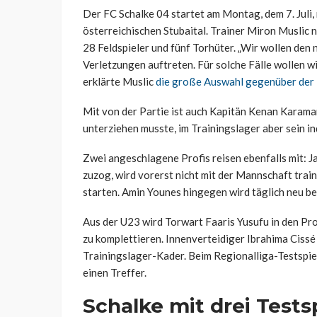
Der FC Schalke 04 startet am Montag, dem 7. Juli,
österreichischen Stubaital. Trainer Miron Muslic 
28 Feldspieler und fünf Torhüter. „Wir wollen de
Verletzungen auftreten. Für solche Fälle wollen wi
erklärte Muslic
die große Auswahl gegenüber der
Mit von der Partie ist auch Kapitän Kenan Karama
unterziehen musste, im Trainingslager aber sein i
Zwei angeschlagene Profis reisen ebenfalls mit: 
zuzog, wird vorerst nicht mit der Mannschaft train
starten. Amin Younes hingegen wird täglich neu beu
Aus der U23 wird Torwart Faaris Yusufu in den Pro
zu komplettieren. Innenverteidiger Ibrahima Cissé
Trainingslager-Kader. Beim Regionalliga-Testspiel
einen Treffer.
Schalke mit drei Tests