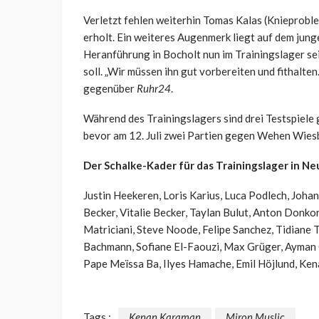
Verletzt fehlen weiterhin Tomas Kalas (Knieproble
erholt. Ein weiteres Augenmerk liegt auf dem jung
Heranführung in Bocholt nun im Trainingslager s
soll. „Wir müssen ihn gut vorbereiten und fithalte
gegenüber
Ruhr24
.
Während des Trainingslagers sind drei Testspiele g
bevor am 12. Juli zwei Partien gegen Wehen Wiesb
Der Schalke-Kader für das Trainingslager in Neusti
Justin Heekeren, Loris Karius, Luca Podlech, Joha
Becker, Vitalie Becker, Taylan Bulut, Anton Donko
Matriciani, Steve Noode, Felipe Sanchez, Tidiane 
Bachmann, Sofiane El-Faouzi, Max Grüger, Ayman 
Pape Meïssa Ba, Ilyes Hamache, Emil Höjlund, Ke
Tags :
Kenan Karaman
Miron Muslic