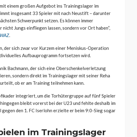
 mit einem großen Aufgebot ins Trainingslager im
nimmt insgesamt 33 Spieler mit nach Neustift – darunter
n nächsten Schwerpunkt setzen. Es können immer
r nicht Jungs einfliegen lassen, sondern vor Ort haben“,
WAZ
.
n, der sich zwar vor Kurzem einer Meniskus-Operation
ndividuelles Aufbauprogramm fortsetzen wird.
Janik Bachmann, der sich eine Oberschenkelverletzung
ieren, sondern direkt im Trainingslager mit seiner Reha
rteilt, ob er am Training teilnehmen kann.
fikader integriert, um die Torhütergruppe auf fünf Spieler
 hingegen bleibt vorerst bei der U23 und fehlte deshalb im
 gegen den 1. FC Iserlohn erzielte er beim 9:0-Sieg sogar
pielen im Trainingslager