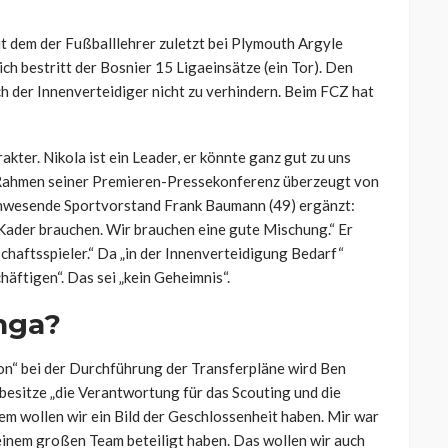
mit dem der Fußballlehrer zuletzt bei Plymouth Argyle
h bestritt der Bosnier 15 Ligaeinsätze (ein Tor). Den
 der Innenverteidiger nicht zu verhindern. Beim FCZ hat
rakter. Nikola ist ein Leader, er könnte ganz gut zu uns
 im Rahmen seiner Premieren-Pressekonferenz überzeugt von
anwesende Sportvorstand Frank Baumann (49) ergänzt:
 Kader brauchen. Wir brauchen eine gute Mischung.“ Er
schaftsspieler.“ Da „in der Innenverteidigung Bedarf“
chäftigen“. Das sei „kein Geheimnis“.
nga?
ion“ bei der Durchführung der Transferpläne wird Ben
esitze „die Verantwortung für das Scouting und die
em wollen wir ein Bild der Geschlossenheit haben. Mir war
t einem großen Team beteiligt haben. Das wollen wir auch