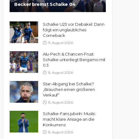
Becker bremst Schalke 04
Schalke U23 vor Debakel: Dann
folgt ein unglaubliches
Comeback
9. August 2026
Alu-Pech & Chancen-Frust:
Schalke unterliegt Bergamo mit
0:3
8. August 2026
Star-Abgang bei Schalke?
„Brauchen einen größeren
Verkauf“
8. August 2026
Schalke-Fans jubeln: Muslic
macht klare Ansage an die
Konkurrenz
8. August 2026