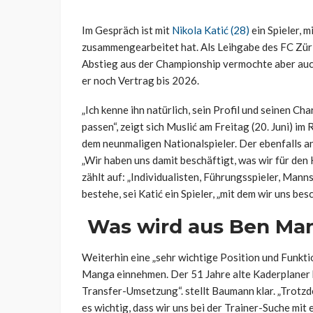
Im Gespräch ist mit
Nikola Katić (28)
ein Spieler, 
zusammengearbeitet hat. Als Leihgabe des FC Züric
Abstieg aus der Championship vermochte aber auch
er noch Vertrag bis 2026.
„Ich kenne ihn natürlich, sein Profil und seinen Cha
passen“, zeigt sich Muslić am Freitag (20. Juni)
dem neunmaligen Nationalspieler. Der ebenfalls 
„Wir haben uns damit beschäftigt, was wir für den
zählt auf: „Individualisten, Führungsspieler, Mann
bestehe, sei Katić ein Spieler, „mit dem wir uns bes
Was wird aus Ben Ma
Weiterhin eine „sehr wichtige Position und Funkt
Manga einnehmen. Der 51 Jahre alte Kaderplaner b
Transfer-Umsetzung“. stellt Baumann klar. „Trotzd
es wichtig, dass wir uns bei der Trainer-Suche mi