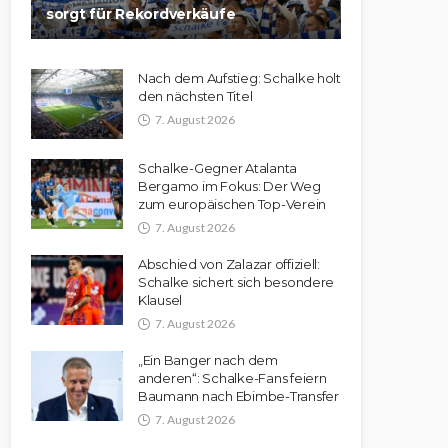
sorgt für Rekordverkäufe
Nach dem Aufstieg: Schalke holt
den nächsten Titel
7. August 2026
Schalke-Gegner Atalanta
Bergamo im Fokus: Der Weg
zum europäischen Top-Verein
7. August 2026
Abschied von Zalazar offiziell:
Schalke sichert sich besondere
Klausel
7. August 2026
„Ein Banger nach dem
anderen“: Schalke-Fans feiern
Baumann nach Ebimbe-Transfer
7. August 2026