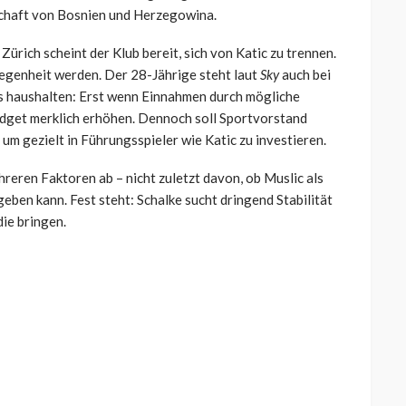
schaft von Bosnien und Herzegowina.
ürich scheint der Klub bereit, sich von Katic zu trennen.
egenheit werden. Der 28-Jährige steht laut
Sky
auch bei
s haushalten: Erst wenn Einnahmen durch mögliche
budget merklich erhöhen. Dennoch soll Sportvorstand
um gezielt in Führungsspieler wie Katic zu investieren.
eren Faktoren ab – nicht zuletzt davon, ob Muslic als
eben kann. Fest steht: Schalke sucht dringend Stabilität
die bringen.