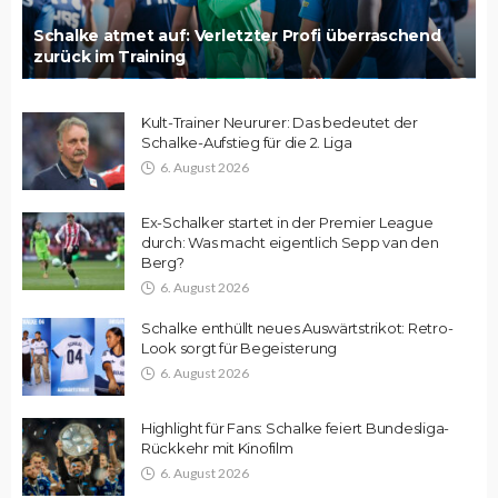
Schalke atmet auf: Verletzter Profi überraschend
zurück im Training
Kult-Trainer Neururer: Das bedeutet der
Schalke-Aufstieg für die 2. Liga
6. August 2026
Ex-Schalker startet in der Premier League
durch: Was macht eigentlich Sepp van den
Berg?
6. August 2026
Schalke enthüllt neues Auswärtstrikot: Retro-
Look sorgt für Begeisterung
6. August 2026
Highlight für Fans: Schalke feiert Bundesliga-
Rückkehr mit Kinofilm
6. August 2026