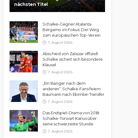
nächsten Titel
Schalke-Gegner Atalanta
Bergamo im Fokus: Der Weg
zum europäischen Top-Verein
7. August 2026
Abschied von Zalazar offiziell:
Schalke sichert sich besondere
Klausel
7. August 2026
„Ein Banger nach dem
anderen“: Schalke-Fans feiern
Baumann nach Ebimbe-Transfer
7. August 2026
Das Endspiel-Drama von 2018:
Schalke-Torwart Karius über
seine schwärzeste Stunde
7. August 2026