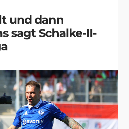
lt und dann
s sagt Schalke-II-
ga