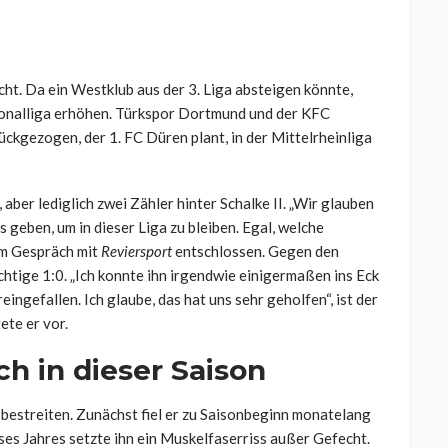
cht. Da ein Westklub aus der 3. Liga absteigen könnte,
gionalliga erhöhen. Türkspor Dortmund und der KFC
ückgezogen, der 1. FC Düren plant, in der Mittelrheinliga
 aber lediglich zwei Zähler hinter Schalke II. „Wir glauben
s geben, um in dieser Liga zu bleiben. Egal, welche
im Gespräch mit
Reviersport
entschlossen. Gegen den
chtige 1:0. „Ich konnte ihn irgendwie einigermaßen ins Eck
ingefallen. Ich glaube, das hat uns sehr geholfen“, ist der
ete er vor.
h in dieser Saison
t bestreiten. Zunächst fiel er zu Saisonbeginn monatelang
ses Jahres setzte ihn ein Muskelfaserriss außer Gefecht.