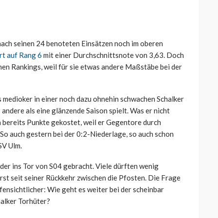
 nach seinen 24 benoteten Einsätzen noch im oberen
ort auf Rang 6
mit einer Durchschnittsnote von 3,63. Doch
chen Rankings, weil für sie etwas andere Maßstäbe bei der
ls medioker in einer noch dazu ohnehin schwachen Schalker
andere als eine glänzende Saison spielt. Was er nicht
n bereits Punkte gekostet, weil er Gegentore durch
So auch gestern bei der 0:2-Niederlage, so auch schon
SV Ulm.
eder ins Tor von S04 gebracht. Viele dürften wenig
 erst seit seiner Rückkehr zwischen die Pfosten. Die Frage
ensichtlicher: Wie geht es weiter bei der scheinbar
alker Torhüter?