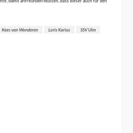
hte, damit anfreunden müssen, dass dieser auch für den
Kees van Wonderen
Loris Karius
SSV Ulm