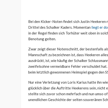
Bei den Kicker-Noten findet sich Justin Heekeren
Drittel des Schalker Kaders. Momentan
liegt er d
in der Regel finden sich Torhüter weit oben in sol
Benotung gelten.
Zwar zeigt dieser Notenschnitt, der bestenfalls a
Mannschaft zu bezeichnen ist, dass Heekeren alles 
ausdrückt, ist, wie häufig der Schalker Schlussman
zweifelsohne vermeidbare Fehler verschuldet hat. 
beim letztlich gewonnenen Heimspiel gegen den S
Nur eine Verletzung von Loris Karius hatte ihn wi
glücklich über die Auftritte Heekerens sein, nicht
stellte sich zuvor schon mehrfach und nun umso off
unendlichen Geschichte der selten souveränen Sch