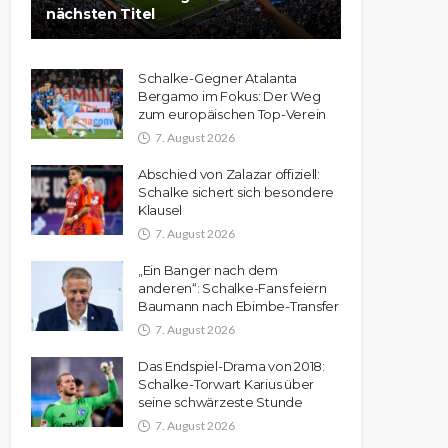
nächsten Titel
Schalke-Gegner Atalanta
Bergamo im Fokus: Der Weg
zum europäischen Top-Verein
7. August 2026
Abschied von Zalazar offiziell:
Schalke sichert sich besondere
Klausel
7. August 2026
„Ein Banger nach dem
anderen“: Schalke-Fans feiern
Baumann nach Ebimbe-Transfer
7. August 2026
Das Endspiel-Drama von 2018:
Schalke-Torwart Karius über
seine schwärzeste Stunde
7. August 2026