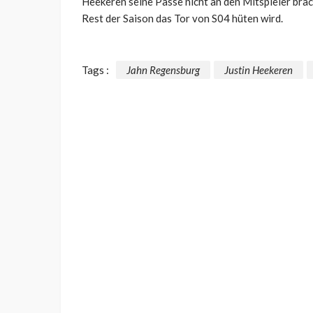
Heekeren seine Pässe nicht an den Mitspieler brac
Rest der Saison das Tor von S04 hüten wird.
Tags :
Jahn Regensburg
Justin Heekeren