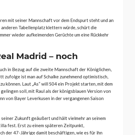
en mit seiner Mannschaft vor dem Endspurt steht und an
 anderen Tabellenplatz klettern würde, schürt die
m immer wieder aufkeimenden Gerüchte um eine Rückkehr
Real Madrid – noch
uch in Bezug auf die zweite Mannschaft der Königlichen,
latt zufolge ist man auf Schalke zunehmend optimistisch,
zu können. Laut „As“ will S04 ein Projekt starten, mit dem
gelingen soll, mit Raul als der königsblauen Version von
nn von Bayer Leverkusen in der vergangenen Saison
zu seiner Zukunft geäußert und hält vielmehr an seinem
lla fest. Erst zu einem späteren Zeitpunkt,
ch der 47-Jährige damit beschäftigen, wie es für ihn