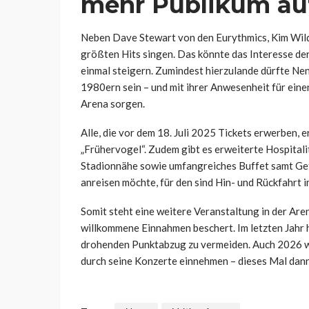
mehr Publikum auf
Neben Dave Stewart von den Eurythmics, Kim Wild
größten Hits singen. Das könnte das Interesse d
einmal steigern. Zumindest hierzulande dürfte Ne
1980ern sein – und mit ihrer Anwesenheit für eine
Arena sorgen.
Alle, die vor dem 18. Juli 2025 Tickets erwerben,
„Frühervogel“. Zudem gibt es erweiterte Hospitalit
Stadionnähe sowie umfangreiches Buffet samt Get
anreisen möchte, für den sind Hin- und Rückfahrt 
Somit steht eine weitere Veranstaltung in der Are
willkommene Einnahmen beschert. Im letzten Jahr h
drohenden Punktabzug zu vermeiden. Auch 2026 wi
durch seine Konzerte einnehmen – dieses Mal dann 