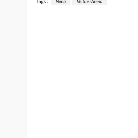
Tags :
Nena
Veltins-Arena