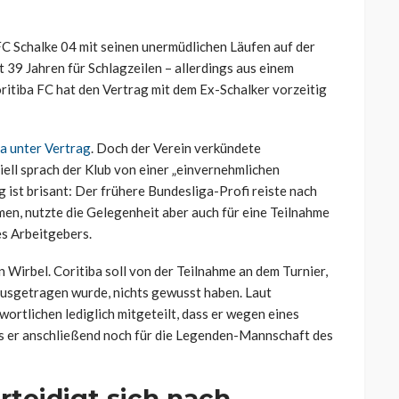
FC Schalke 04 mit seinen unermüdlichen Läufen auf der
 39 Jahren für Schlagzeilen – allerdings aus einem
oritiba FC hat den Vertrag mit dem Ex-Schalker vorzeitig
ba unter Vertrag
. Doch der Verein verkündete
ell sprach der Klub von einer „einvernehmlichen
 ist brisant: Der frühere Bundesliga-Profi reiste nach
n, nutzte die Gelegenheit aber auch für eine Teilnahme
s Arbeitgebers.
 Wirbel. Coritiba soll von der Teilnahme an dem Turnier,
usgetragen wurde, nichts gewusst haben. Laut
rtlichen lediglich mitgeteilt, dass er wegen eines
s er anschließend noch für die Legenden-Mannschaft des
rteidigt sich nach