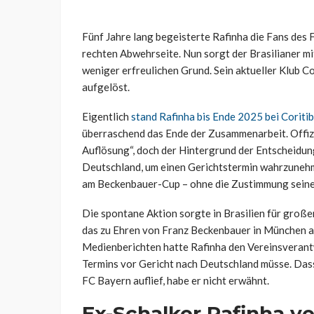
Fünf Jahre lang begeisterte Rafinha die Fans des 
rechten Abwehrseite. Nun sorgt der Brasilianer mit
weniger erfreulichen Grund. Sein aktueller Klub C
aufgelöst.
Eigentlich
stand Rafinha bis Ende 2025 bei Coriti
überraschend das Ende der Zusammenarbeit. Offizi
Auflösung“, doch der Hintergrund der Entscheidung
Deutschland, um einen Gerichtstermin wahrzunehme
am Beckenbauer-Cup – ohne die Zustimmung seine
Die spontane Aktion sorgte in Brasilien für großen
das zu Ehren von Franz Beckenbauer in München a
Medienberichten hatte Rafinha den Vereinsverantwo
Termins vor Gericht nach Deutschland müsse. Das
FC Bayern auflief, habe er nicht erwähnt.
Ex-Schalker Rafinha ve