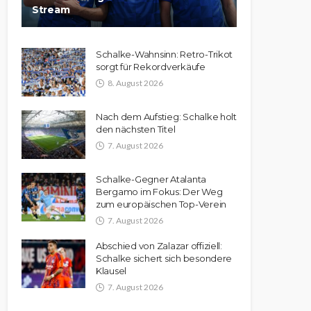
Stream
Schalke-Wahnsinn: Retro-Trikot
sorgt für Rekordverkäufe
8. August 2026
Nach dem Aufstieg: Schalke holt
den nächsten Titel
7. August 2026
Schalke-Gegner Atalanta
Bergamo im Fokus: Der Weg
zum europäischen Top-Verein
7. August 2026
Abschied von Zalazar offiziell:
Schalke sichert sich besondere
Klausel
7. August 2026