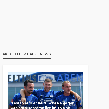
AKTUELLE SCHALKE NEWS
Testspiel: Hier läuft Schalke gegen
Atalanta Bergamo live im TV und