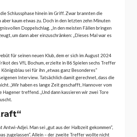
die Schlussphase hinein im Griff. Zwar brannten die
n aber kaum etwas zu. Doch in den letzten zehn Minuten
gnisvollen Doppelschlag. „In den meisten Fällen bringen
berzeugt, um dann aber einzuschränken: „Dieses Mal war es
ebüt für seinen neuen Klub, dem er sich im August 2024
rikot des VfL Bochum, erzielte in 86 Spielen sechs Treffer
ür Königsblau sei für ihn „etwas ganz Besonderes“
seigenen Interview. Tatsächlich damit gerechnet, dass die
 nicht. „Wir haben es lange Zeit geschafft, Hannover vom
e Hagener treffend. „Und dann kassieren wir zwei Tore
äuscht.
raft“
nt Antwi-Adjei. Man sei „gut aus der Halbzeit gekommen“,
s zugelassen“. Allein – der zweite Treffer wollte nicht