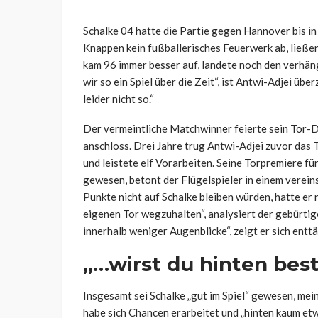
Schalke 04 hatte die Partie gegen Hannover bis in 
Knappen kein fußballerisches Feuerwerk ab, ließe
kam 96 immer besser auf, landete noch den verhän
wir so ein Spiel über die Zeit“, ist Antwi-Adjei ü
leider nicht so.“
Der vermeintliche Matchwinner feierte sein Tor-D
anschloss. Drei Jahre trug Antwi-Adjei zuvor das T
und leistete elf Vorarbeiten. Seine Torpremiere f
gewesen, betont der Flügelspieler in einem verein
Punkte nicht auf Schalke bleiben würden, hatte er
eigenen Tor wegzuhalten“, analysiert der gebürtig
innerhalb weniger Augenblicke“, zeigt er sich entt
„…wirst du hinten best
Insgesamt sei Schalke „gut im Spiel“ gewesen, mei
habe sich Chancen erarbeitet und „hinten kaum etwa