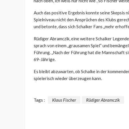
nach oben, ich weiß nur nicht wie“, so Fischer weite
Auch das positive Ergebnis konnte seine Skepsis ni
Spielniveau nicht den Ansprüchen des Klubs gerec
und betonte, dass sich Schalker Fans „mehr erhoff
Rüdiger Abramczik, eine weitere Schalker Legende, 
sprach von einem „grausamen Spiel“ und bemängel
Führung. „Nach der Führung hat die Mannschaft sic
69-Jährige.
Es bleibt abzuwarten, ob Schalke in der kommend
spielerisch wieder überzeugen kann.
Tags :
Klaus Fischer
Rüdiger Abramczik