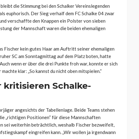
bleibt die Stimmung bei den Schalker Vereinslegenden
als euphorisch. Der Sieg verhalf dem FC Schalke 04 zwar
 und verschaffte den Knappen ein Polster von sieben
eistung der Mannschaft waren die beiden ehemaligen
us Fischer kein gutes Haar am Auftritt seiner ehemaligen
ruher SC am Sonntagmittag auf dem Platz boten, hatte
. Auch wenn er über die drei Punkte froh war, konnte er sich
 machte klar: „So kannst du nicht oben mitspielen.“
kritisieren Schalke-
orjäger angesichts der Tabellenlage. Beide Teams stehen
 die „richtigen Positionen“ für diese Mannschaften
 sei weiterhin beträchtlich, weshalb Fischer bezweifelt,
Aufstiegskampf eingreifen kann. „Wir wollen ja irgendwann