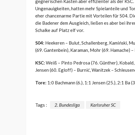
gegnerischen Kasten aber effizienter als der KSC.
Ungenauigkeiten, hatten mehr Spielanteile und To
eher chancenarme Partie mit Vorteilen für S04. D
die Badener dem Ausgleich, ließen es aber bei ih
Schalke auf Platz elf vor.
S04:
Heekeren – Bulut, Schallenberg, Kamiński, Mur
(69. Gantenbein), Karaman, Mohr (69. Hamache) –
KSC:
Weiß – Pinto Pedrosa (76. Günther), Kobald, 
Jensen (60. Egloff) – Burnić, Wanitzek – Schleuse
Tore:
1:0 Bachmann (6.), 1:1 Jensen (25.), 2:1 Ba (3
Tags :
2. Bundesliga
Karlsruher SC