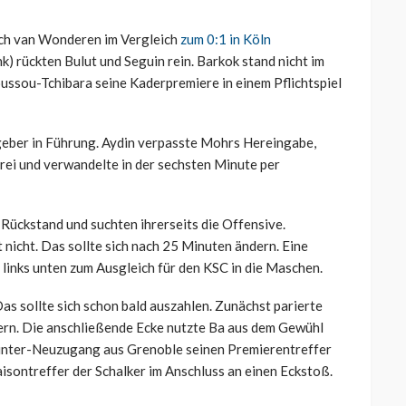
ach van Wonderen im Vergleich
zum 0:1 in Köln
k) rückten Bulut und Seguin rein. Barkok stand nicht im
ussou-Tchibara seine Kaderpremiere in einem Pflichtspiel
geber in Führung. Aydin verpasste Mohrs Hereingabe,
ei und verwandelte in der sechsten Minute per
 Rückstand und suchten ihrerseits die Offensive.
nicht. Das sollte sich nach 25 Minuten ändern. Eine
inks unten zum Ausgleich für den KSC in die Maschen.
s sollte sich schon bald auszahlen. Zunächst parierte
rn. Die anschließende Ecke nutzte Ba aus dem Gewühl
 Winter-Neuzugang aus Grenoble seinen Premierentreffer
Saisontreffer der Schalker im Anschluss an einen Eckstoß.