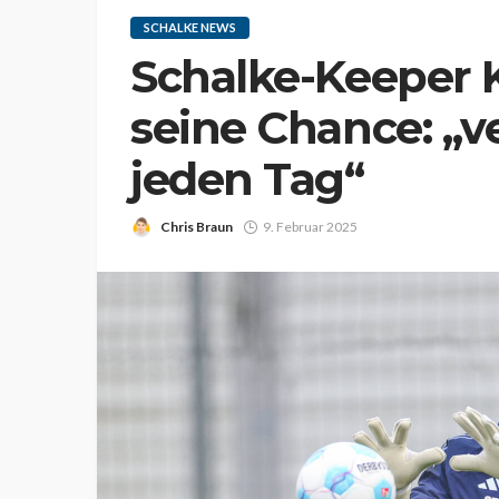
SCHALKE NEWS
Schalke-Keeper K
seine Chance: „v
jeden Tag“
Chris Braun
9. Februar 2025