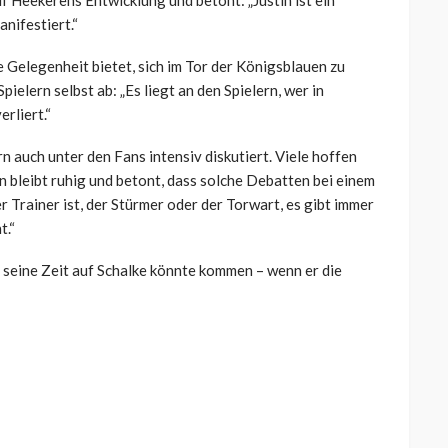
Heekerens Entwicklung und betont: „Justin ist ein
anifestiert.“
ie Gelegenheit bietet, sich im Tor der Königsblauen zu
elern selbst ab: „Es liegt an den Spielern, wer in
rliert.“
 auch unter den Fans intensiv diskutiert. Viele hoffen
 bleibt ruhig und betont, dass solche Debatten bei einem
 Trainer ist, der Stürmer oder der Torwart, es gibt immer
t.“
 seine Zeit auf Schalke könnte kommen – wenn er die