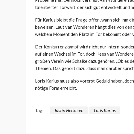
Probleme hat. Dennoch vertraut van Wonderen auf 
talentierter Torwart, der sich gut entwickelt und m
Für Karius bleibt die Frage offen, wann sich ihm d
beweisen. Laut van Wonderen hängt dies von den Spi
welchem Moment den Platz im Tor bekommt oder ve
Der Konkurrenzkampf wird nicht nur intern, sondern
auf einen Wechsel im Tor, doch Kees van Wonderen
großen Verein wie Schalke dazugehören. „Ob es der
Themen. Das gehört dazu, dass man darüber sprich
Loris Karius muss also vorerst Geduld haben, doch
nötige Form erreicht.
Tags :
Justin Heekeren
Loris Karius