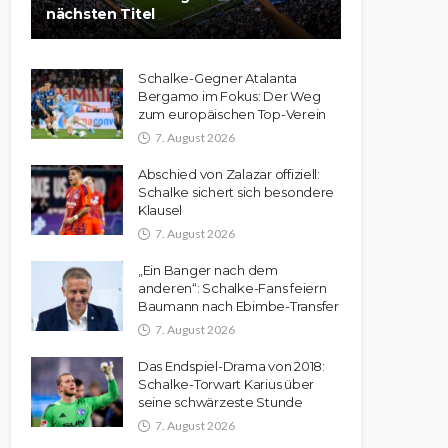
nächsten Titel
Schalke-Gegner Atalanta
Bergamo im Fokus: Der Weg
zum europäischen Top-Verein
7. August 2026
Abschied von Zalazar offiziell:
Schalke sichert sich besondere
Klausel
7. August 2026
„Ein Banger nach dem
anderen“: Schalke-Fans feiern
Baumann nach Ebimbe-Transfer
7. August 2026
Das Endspiel-Drama von 2018:
Schalke-Torwart Karius über
seine schwärzeste Stunde
7. August 2026