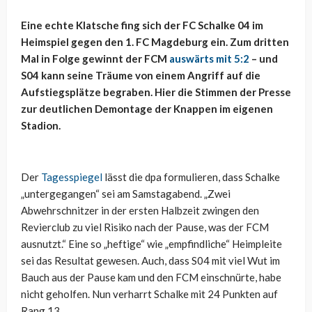
Eine echte Klatsche fing sich der FC Schalke 04 im
Heimspiel gegen den 1. FC Magdeburg ein. Zum dritten
Mal in Folge gewinnt der FCM
auswärts mit 5:2
– und
S04 kann seine Träume von einem Angriff auf die
Aufstiegsplätze begraben. Hier die Stimmen der Presse
zur deutlichen Demontage der Knappen im eigenen
Stadion.
Der
Tagesspiegel
lässt die dpa formulieren, dass Schalke
„untergegangen“ sei am Samstagabend. „Zwei
Abwehrschnitzer in der ersten Halbzeit zwingen den
Revierclub zu viel Risiko nach der Pause, was der FCM
ausnutzt.“ Eine so „heftige“ wie „empfindliche“ Heimpleite
sei das Resultat gewesen. Auch, dass S04 mit viel Wut im
Bauch aus der Pause kam und den FCM einschnürte, habe
nicht geholfen. Nun verharrt Schalke mit 24 Punkten auf
Rang 13.