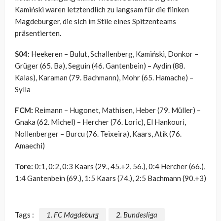
Kamiński waren letztendlich zu langsam für die flinken
Magdeburger, die sich im Stile eines Spitzenteams
präsentierten.
S04:
Heekeren – Bulut, Schallenberg, Kamiński, Donkor –
Grüger (65. Ba), Seguin (46. Gantenbein) – Aydin (88.
Kalas), Karaman (79. Bachmann), Mohr (65. Hamache) –
Sylla
FCM:
Reimann – Hugonet, Mathisen, Heber (79. Müller) –
Gnaka (62. Michel) – Hercher (76. Loric), El Hankouri,
Nollenberger – Burcu (76. Teixeira), Kaars, Atik (76.
Amaechi)
Tore:
0:1, 0:2, 0:3 Kaars (29., 45.+2, 56.), 0:4 Hercher (66.),
1:4 Gantenbein (69.), 1:5 Kaars (74.), 2:5 Bachmann (90.+3)
Tags :
1. FC Magdeburg
2. Bundesliga