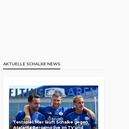
AKTUELLE SCHALKE NEWS
Testspiel: Hier läuft Schalke gegen
Atalanta Bergamo live im TV und