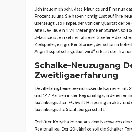
„Ich freue mich sehr, dass Maurice und Finn nun d
Prozent zu uns. Sie haben richtig Lust auf ihre ne
überzeugt“, so
Fimpel
, der von der Qualität der b
alte
Deville
, ein 1,94 Meter großer Stürmer, soll 
„Maurice ist ein sehr erfahrener Spieler – das ist e
Zielspieler, ein großer Stürmer, der schon in höh
Angriffsspiel sehr guttun wird“, erklärt der Trainer
Schalke-Neuzugang
De
Zweitligaerfahrung
Deville
bringt eine beeindruckende Karriere mit: 29 
und 147 Partien in der Regionalliga, in denen er i
luxemburgischen FC Swift Hesperingen aktiv, und 
luxemburgische Staatsbürgerschaft.
Torhüter Kotyrba
kommt aus dem Nachwuchs des Vf
Regionalliga. Der 20-Jährige soll die Schalker To