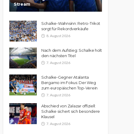
Stream
Schalke-Wahnsinn: Retro-Trikot
sorgt für Rekordverkäufe
8. August 2026
Nach dem Aufstieg: Schalke holt
den nächsten Titel
7. August 2026
Schalke-Gegner Atalanta
Bergamo im Fokus: Der Weg
zum europäischen Top-Verein
7. August 2026
Abschied von Zalazar offiziell:
Schalke sichert sich besondere
Klausel
7. August 2026