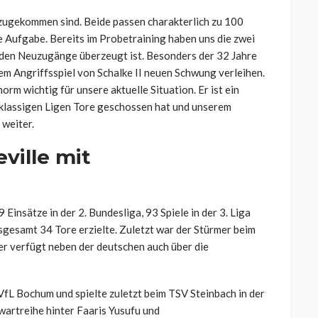
azugekommen sind. Beide passen charakterlich zu 100
ue Aufgabe. Bereits im Probetraining haben uns die zwei
eiden Neuzugänge überzeugt ist. Besonders der 32 Jahre
dem Angriffsspiel von Schalke II neuen Schwung verleihen.
norm wichtig für unsere aktuelle Situation. Er ist ein
erklassigen Ligen Tore geschossen hat und unserem
 weiter.
ville
mit
Einsätze in der 2. Bundesliga, 93 Spiele in der 3. Liga
nsgesamt 34 Tore erzielte. Zuletzt war der Stürmer beim
er verfügt neben der deutschen auch über die
L Bochum und spielte zuletzt beim TSV Steinbach in der
rwartreihe hinter
Faaris
Yusufu
und