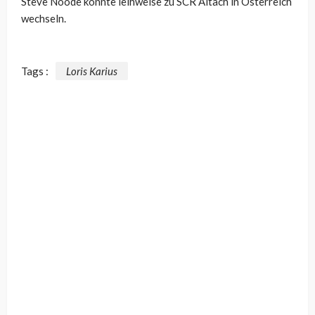
Steve Noode könnte leihweise zu SCR Altach in Österreich
wechseln.
Tags :
Loris Karius