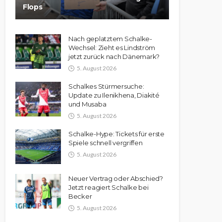
Flops
Nach geplatztem Schalke-
Wechsel: Zieht es Lindström
jetzt zurück nach Dänemark?
5. August 2026
Schalkes Stürmersuche:
Update zu Ilenikhena, Diakité
und Musaba
5. August 2026
Schalke-Hype: Tickets für erste
Spiele schnell vergriffen
5. August 2026
Neuer Vertrag oder Abschied?
Jetzt reagiert Schalke bei
Becker
5. August 2026