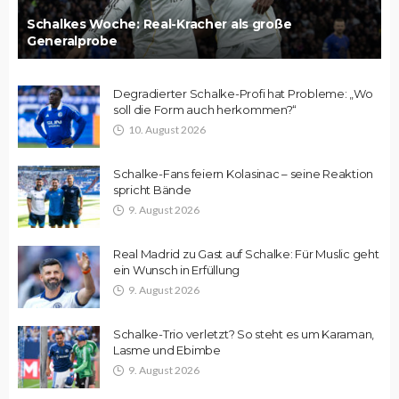
Schalkes Woche: Real-Kracher als große
Generalprobe
Degradierter Schalke-Profi hat Probleme: „Wo
soll die Form auch herkommen?“
10. August 2026
Schalke-Fans feiern Kolasinac – seine Reaktion
spricht Bände
9. August 2026
Real Madrid zu Gast auf Schalke: Für Muslic geht
ein Wunsch in Erfüllung
9. August 2026
Schalke-Trio verletzt? So steht es um Karaman,
Lasme und Ebimbe
9. August 2026