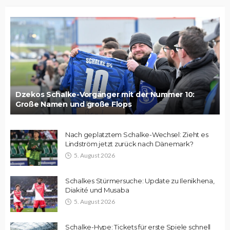
Dzekos Schalke-Vorgänger mit der Nummer 10:
Große Namen und große Flops
Nach geplatztem Schalke-Wechsel: Zieht es
Lindström jetzt zurück nach Dänemark?
5. August 2026
Schalkes Stürmersuche: Update zu Ilenikhena,
Diakité und Musaba
5. August 2026
Schalke-Hype: Tickets für erste Spiele schnell