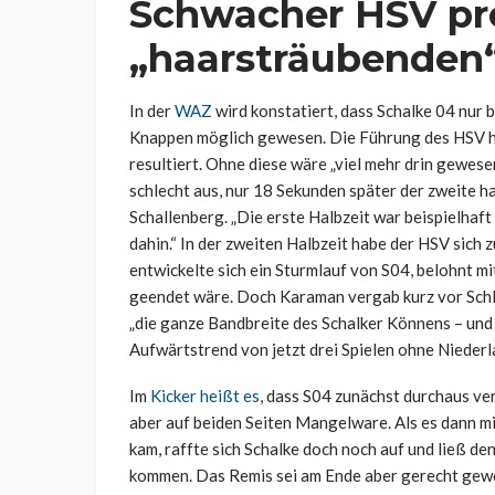
Schwacher HSV pro
„haarsträubenden“
In der
WAZ
wird konstatiert, dass Schalke 04 nur b
Knappen möglich gewesen. Die Führung des HSV ha
resultiert. Ohne diese wäre „viel mehr drin gewe
schlecht aus, nur 18 Sekunden später der zweite h
Schallenberg. „Die erste Halbzeit war beispielhaft
dahin.“ In der zweiten Halbzeit habe der HSV sich
entwickelte sich ein Sturmlauf von S04, belohnt mi
geendet wäre. Doch Karaman vergab kurz vor Schl
„die ganze Bandbreite des Schalker Könnens – und
Aufwärtstrend von jetzt drei Spielen ohne Niederl
Im
Kicker heißt es
, dass S04 zunächst durchaus ver
aber auf beiden Seiten Mangelware. Als es dann m
kam, raffte sich Schalke doch noch auf und ließ d
kommen. Das Remis sei am Ende aber gerecht gewe