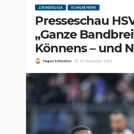
2. BUNDESLIGA
SCHALKE NEWS
Presseschau HSV 
„Ganze Bandbrei
Könnens – und N
Hagen Schmelzer
25. November 2024