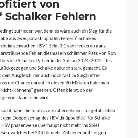
fitiert von
 Schalker Fehlern
edingt zufrieden war, denn es wäre auch ein Sieg für die
be aus zwei „katastrophalen Fehlern“ Schalkes
sen beim schwachen HSV“. Beim 0:1 sah Heekeren ganz
aarsträubende Fehler, diesmal ein schlimmer Pass von Ron
 für viele Schalker Patzer in der Saison 2024/2025 – bis
 zurückgezogen und Schalke dadurch stark gemacht. Es
t dem Ausgleich, der auch noch fast im Siegtreffer
uss die Chance darauf. In diesen 90 Minuten habe man
 Nicht-Könnens“ gesehen. Offen bleibt, ob der
age von Dauer sein wird.
sucht habe, die Iniatitive zu übernehmen. Torgefahr blieb
it dem Doppelschlag des HSV „knüppeldick“ für Schalke
en HSV phasenweise überhaupt nicht mehr ins Spiel
sen, welches bei S04 für mehr Zufriedenheit sorgen