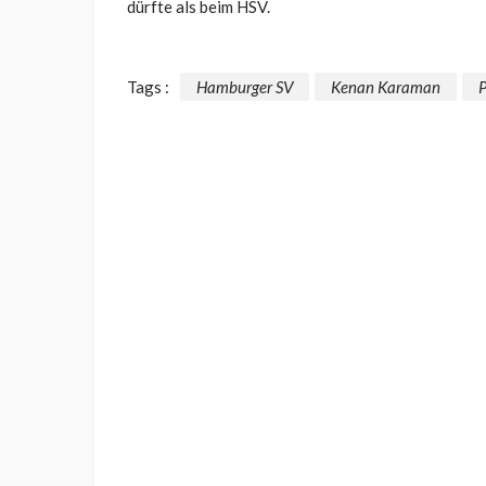
dürfte als beim HSV.
Tags :
Hamburger SV
Kenan Karaman
P