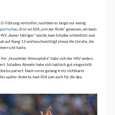
2:0-Führung verholfen, nachdem es lange nur wenig
 Sportschau
. Erst sei S04 „von der Rolle“ gewesen, um dann
 HSV „immer fahriger“ wurde, kam Schalke schließlich zum
club auf Rang 13 und beschwichtigt etwas die Unruhe, die
eherrscht hatte.
. Vor „fesselnder Atmosphäre“ habe sich der HSV anders
iert. Schalkes Abwehr habe sich taktisch gut eingestellt
helos pariert. Nach vorne gelang trotz sichtbarer
es später änderte, kam S04 zum auch für die dpa