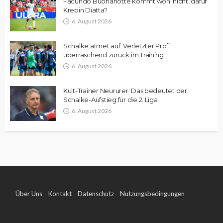
Facundo Buonanotte kommt wohl nicht, dafür
Krepin Diatta?
6. August 2026
Schalke atmet auf: Verletzter Profi
überraschend zurück im Training
6. August 2026
Kult-Trainer Neururer: Das bedeutet der
Schalke-Aufstieg für die 2. Liga
6. August 2026
Über Uns
Kontakt
Datenschutz
Nutzungsbedingungen
Impressum