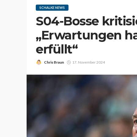
SCHALKE NEWS
S04-Bosse kritis
„Erwartungen ha
erfüllt“
Chris Braun
17. November 2024