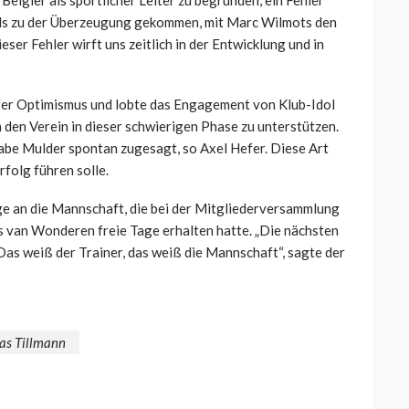
Belgier als sportlicher Leiter zu begründen, ein Fehler
als zu der Überzeugung gekommen, mit Marc Wilmots den
er Fehler wirft uns zeitlich in der Entwicklung und in
efer Optimismus und lobte das Engagement von Klub-Idol
m den Verein in dieser schwierigen Phase zu unterstützen.
 habe Mulder spontan zugesagt, so Axel Hefer. Diese Art
rfolg führen solle.
ge an die Mannschaft, die bei der Mitgliederversammlung
s van Wonderen freie Tage erhalten hatte. „Die nächsten
 Das weiß der Trainer, das weiß die Mannschaft“, sagte der
as Tillmann