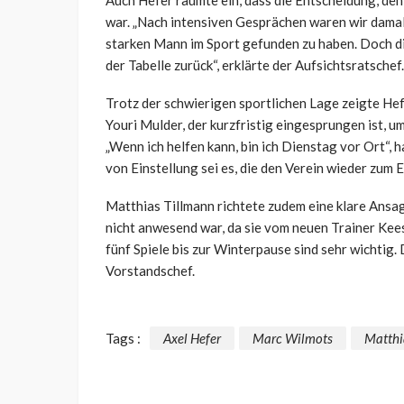
Auch Hefer räumte ein, dass die Entscheidung, den 
war. „Nach intensiven Gesprächen waren wir dam
starken Mann im Sport gefunden zu haben. Doch dies
der Tabelle zurück“, erklärte der Aufsichtsratschef.
Trotz der schwierigen sportlichen Lage zeigte H
Youri Mulder, der kurzfristig eingesprungen ist, u
„Wenn ich helfen kann, bin ich Dienstag vor Ort“,
von Einstellung sei es, die den Verein wieder zum E
Matthias Tillmann richtete zudem eine klare Ansa
nicht anwesend war, da sie vom neuen Trainer Kee
fünf Spiele bis zur Winterpause sind sehr wichtig.
Vorstandschef.
Tags :
Axel Hefer
Marc Wilmots
Matthi