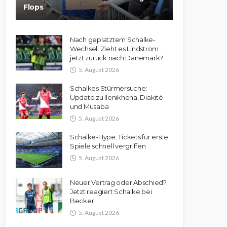
Flops
Nach geplatztem Schalke-
Wechsel: Zieht es Lindström
jetzt zurück nach Dänemark?
5. August 2026
Schalkes Stürmersuche:
Update zu Ilenikhena, Diakité
und Musaba
5. August 2026
Schalke-Hype: Tickets für erste
Spiele schnell vergriffen
5. August 2026
Neuer Vertrag oder Abschied?
Jetzt reagiert Schalke bei
Becker
5. August 2026