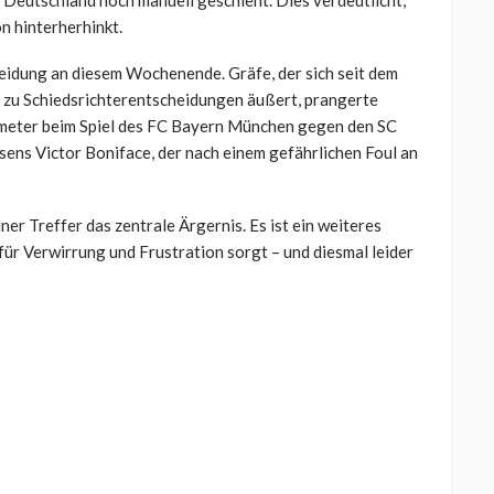
Deutschland noch manuell geschieht. Dies verdeutlicht,
n hinterherhinkt.
heidung an diesem Wochenende. Gräfe, der sich seit dem
h zu Schiedsrichterentscheidungen äußert, prangerte
lfmeter beim Spiel des FC Bayern München gegen den SC
sens Victor Boniface, der nach einem gefährlichen Foul an
ner Treffer das zentrale Ärgernis. Es ist ein weiteres
 für Verwirrung und Frustration sorgt – und diesmal leider