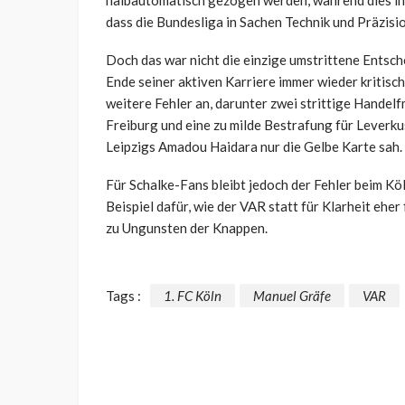
halbautomatisch gezogen werden, während dies in 
dass die Bundesliga in Sachen Technik und Präzisio
Doch das war nicht die einzige umstrittene Entsc
Ende seiner aktiven Karriere immer wieder kritisc
weitere Fehler an, darunter zwei strittige Hande
Freiburg und eine zu milde Bestrafung für Leverku
Leipzigs Amadou Haidara nur die Gelbe Karte sah.
Für Schalke-Fans bleibt jedoch der Fehler beim Köl
Beispiel dafür, wie der VAR statt für Klarheit eher
zu Ungunsten der Knappen.
Tags :
1. FC Köln
Manuel Gräfe
VAR