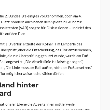
 die 2. Bundesliga einiges vorgenommen, doch am 4.
m Platz, sondern auch neben dem Spielfeld Grund zur
ssistenten (VAR) sorgte für Diskussionen – und rief den
fe auf den Plan.
 mit 1:3 verlor, erzielte der Kölner Tim Lemperle das
 überprüft, aber die Entscheidung, das Tor anzuerkennen,
linie, die zur Überprüfung genutzt wurde, wurde am Fuß
ll angesetzt. „Die Abseitslinie ist falsch gezogen“,
e: „Die Linie muss am Ball außen, nicht am Fuß ansetzen.“
Tor möglicherweise nicht zählen dürfen.
land hinter
ard
nationaler Ebene die Abseitslinien mittlerweile