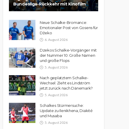
Bundesliga-Rückkehr mit Kinofilm
Neue Schalke-Bromance:
Emotionaler Post von Gosens für
Džeko
6. August 2026
Dzekos Schalke-Vorgänger mit
der Nummer 10: Große Namen
und große Flops
5. August 2026
Nach geplatztem Schalke-
Wechsel: Zieht es Lindström
jetzt zurück nach Dänemark?
5. August 2026
Schalkes Stürmersuche:
Update zu Ilenikhena, Diakité
und Musaba
5. August 2026