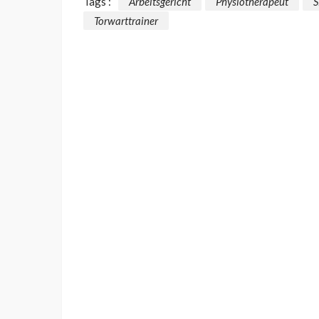
Tags :
Arbeitsgericht
Physiotherapeut
S
Torwarttrainer