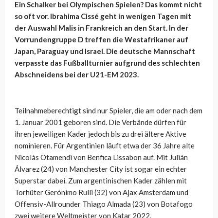
Ein Schalker bei Olympischen Spielen? Das kommt nicht
so oft vor. Ibrahima Cissé geht in wenigen Tagen mit
der Auswahl Malis in Frankreich an den Start. In der
Vorrundengruppe D treffen die Westafrikaner auf
Japan, Paraguay und Israel. Die deutsche Mannschaft
verpasste das Fußballturnier aufgrund des schlechten
Abschneidens bei der U21-EM 2023.
Teilnahmeberechtigt sind nur Spieler, die am oder nach dem
1. Januar 2001 geboren sind. Die Verbände dürfen für
ihren jeweiligen Kader jedoch bis zu drei ältere Aktive
nominieren. Für Argentinien läuft etwa der 36 Jahre alte
Nicolás Otamendi von Benfica Lissabon auf. Mit Julián
Álvarez (24) von Manchester City ist sogar ein echter
Superstar dabei. Zum argentinischen Kader zählen mit
Torhüter Gerónimo Rulli (32) von Ajax Amsterdam und
Offensiv-Allrounder Thiago Almada (23) von Botafogo
zwei weitere Weltmeister von Katar 2022.