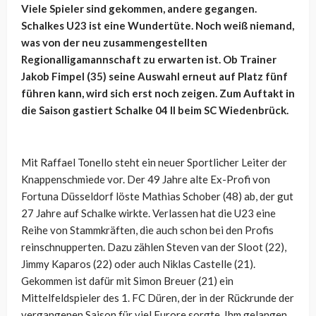
Viele Spieler sind gekommen, andere gegangen.
Schalkes U23 ist eine Wundertüte. Noch weiß niemand,
was von der neu zusammengestellten
Regionalligamannschaft zu erwarten ist. Ob Trainer
Jakob Fimpel (35) seine Auswahl erneut auf Platz fünf
führen kann, wird sich erst noch zeigen. Zum Auftakt in
die Saison gastiert Schalke 04 II beim SC Wiedenbrück.
Mit Raffael Tonello steht ein neuer Sportlicher Leiter der
Knappenschmiede vor. Der 49 Jahre alte Ex-Profi von
Fortuna Düsseldorf löste Mathias Schober (48) ab, der gut
27 Jahre auf Schalke wirkte. Verlassen hat die U23 eine
Reihe von Stammkräften, die auch schon bei den Profis
reinschnupperten. Dazu zählen Steven van der Sloot (22),
Jimmy Kaparos (22) oder auch Niklas Castelle (21).
Gekommen ist dafür mit Simon Breuer (21) ein
Mittelfeldspieler des 1. FC Düren, der in der Rückrunde der
vergangenen Saison für viel Furore sorgte. Ihm gelangen