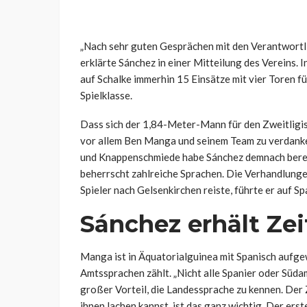
„Nach sehr guten Gesprächen mit den Verantwortlic
erklärte Sánchez in einer Mitteilung des Vereins. 
auf Schalke immerhin 15 Einsätze mit vier Toren f
Spielklasse.
Dass sich der 1,84-Meter-Mann für den Zweitligis
vor allem Ben Manga und seinem Team zu verdanken
und Knappenschmiede habe Sánchez demnach bereits
beherrscht zahlreiche Sprachen. Die Verhandlung
Spieler nach Gelsenkirchen reiste, führte er auf S
Sánchez erhält Zei
Manga ist in Äquatorialguinea mit Spanisch aufge
Amtssprachen zählt. „Nicht alle Spanier oder Südam
großer Vorteil, die Landessprache zu kennen. Der Z
ihnen lachen kannst, ist das ganz wichtig. Der erst