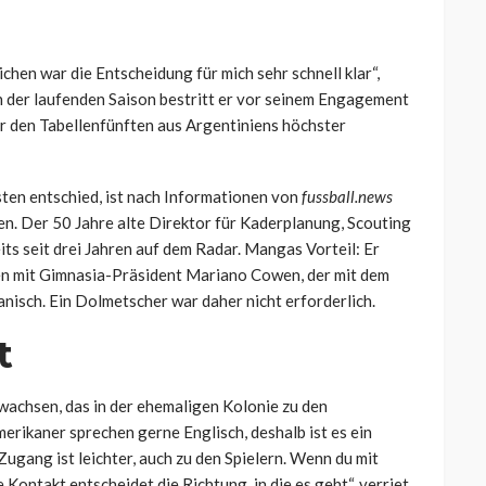
hen war die Entscheidung für mich sehr schnell klar“,
In der laufenden Saison bestritt er vor seinem Engagement
ür den Tabellenfünften aus Argentiniens höchster
ten entschied, ist nach Informationen von
fussball.news
. Der 50 Jahre alte Direktor für Kaderplanung, Scouting
 seit drei Jahren auf dem Radar. Mangas Vorteil: Er
en mit Gimnasia-Präsident Mariano Cowen, der mit dem
panisch. Ein Dolmetscher war daher nicht erforderlich.
t
wachsen, das in der ehemaligen Kolonie zu den
erikaner sprechen gerne Englisch, deshalb ist es ein
ugang ist leichter, auch zu den Spielern. Wenn du mit
e Kontakt entscheidet die Richtung, in die es geht“, verriet