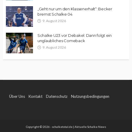
„Geht nur um den Klassenerhalt“: Becker
bremst Schalke 04
9. August 2026
Schalke U23 vor Debakel: Dann folgt ein
unglaubliches Comeback
9. August 2026
Über Uns
Kontakt
Datenschutz
Nutzungsbedingungen
Impressum
Copyright © 2026 - schalketotal.de | Aktuelle Schalke News